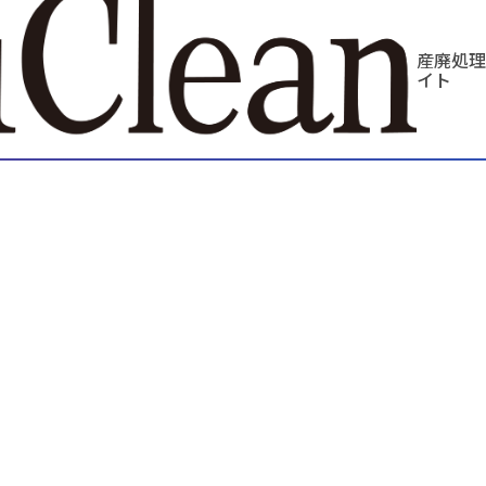
産廃処理
イト