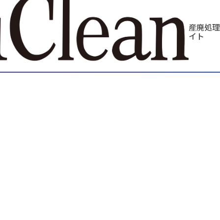
産廃処理
イト