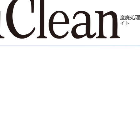
産廃処理
イト