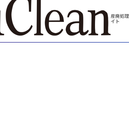
産廃処理
イト