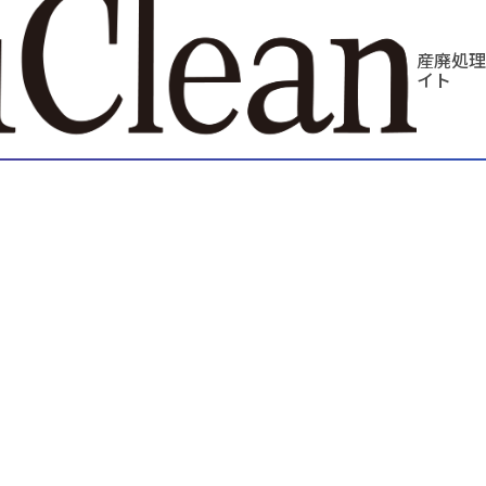
産廃処理
イト