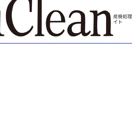
産廃処理
イト