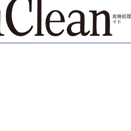
産廃処理
イト