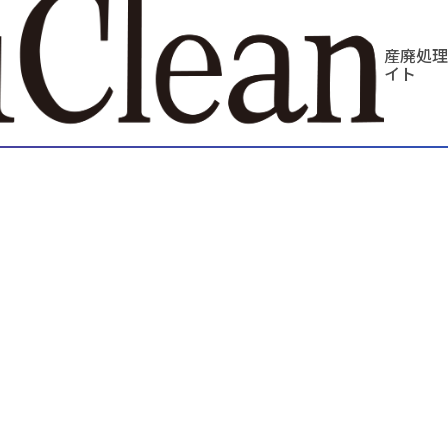
産廃処理
イト