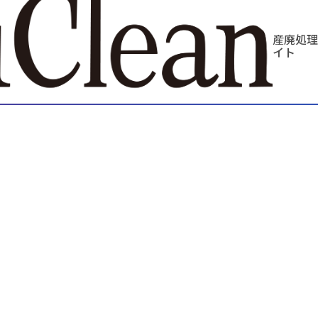
産廃処理
イト