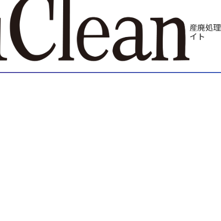
産廃処理
イト