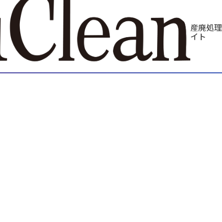
産廃処理
イト