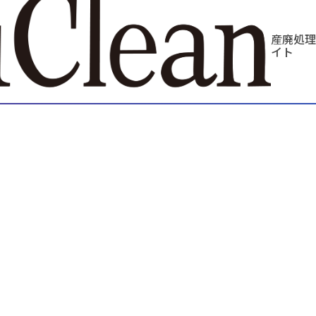
産廃処理
イト