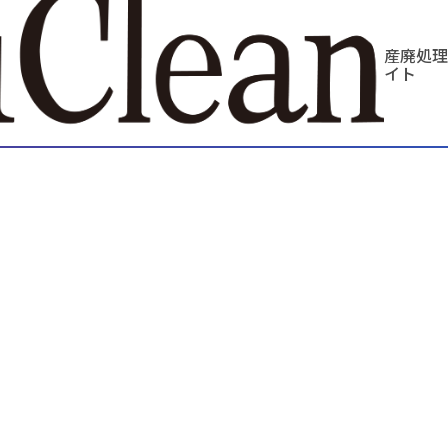
産廃処理
イト