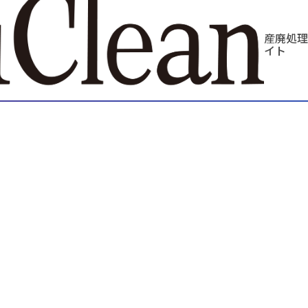
産廃処理
イト