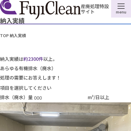
産廃処理特設
サイト
menu
納入実績
TOP
納入実績
納入実績は
約2300件
以上。
あらゆる有機排水（廃水）
処理の需要にお答えします！
排水（廃水）量
m³/日以上